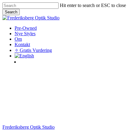
Skip
Hit enter to search or ESC to close
to
Search
main
Close
content
Search
Menu
Pre-Owned
Nye Styles
Om
Kontakt
✧ Gratis Vurdering
instagram
Frederiksberg Optik Studio