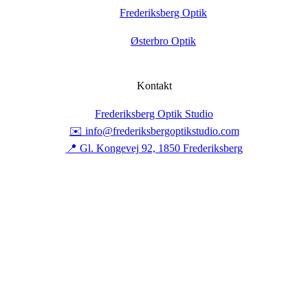
Frederiksberg Optik
Østerbro Optik
Kontakt
Frederiksberg Optik Studio
✉️ info@frederiksbergoptikstudio.com
📍 Gl. Kongevej 92, 1850 Frederiksberg
📞 (+45) 70444090
Skriv til Os
mandag-torsdag: 10–17.30
fredag: 10–18
lørdag: 10–15