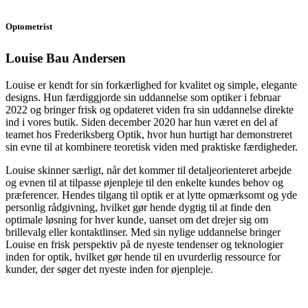
Optometrist
Louise Bau Andersen
Louise er kendt for sin forkærlighed for kvalitet og simple, elegante
designs. Hun færdiggjorde sin uddannelse som optiker i februar
2022 og bringer frisk og opdateret viden fra sin uddannelse direkte
ind i vores butik. Siden december 2020 har hun været en del af
teamet hos Frederiksberg Optik, hvor hun hurtigt har demonstreret
sin evne til at kombinere teoretisk viden med praktiske færdigheder.
Louise skinner særligt, når det kommer til detaljeorienteret arbejde
og evnen til at tilpasse øjenpleje til den enkelte kundes behov og
præferencer. Hendes tilgang til optik er at lytte opmærksomt og yde
personlig rådgivning, hvilket gør hende dygtig til at finde den
optimale løsning for hver kunde, uanset om det drejer sig om
brillevalg eller kontaktlinser. Med sin nylige uddannelse bringer
Louise en frisk perspektiv på de nyeste tendenser og teknologier
inden for optik, hvilket gør hende til en uvurderlig ressource for
kunder, der søger det nyeste inden for øjenpleje.