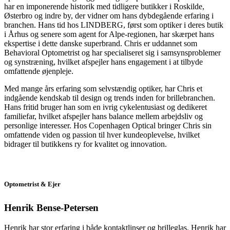
har en imponerende historik med tidligere butikker i Roskilde,
Østerbro og indre by, der vidner om hans dybdegående erfaring i
branchen. Hans tid hos LINDBERG, først som optiker i deres butik
i Århus og senere som agent for Alpe-regionen, har skærpet hans
ekspertise i dette danske superbrand. Chris er uddannet som
Behavioral Optometrist og har specialiseret sig i samsynsproblemer
og synstræning, hvilket afspejler hans engagement i at tilbyde
omfattende øjenpleje.
Med mange års erfaring som selvstændig optiker, har Chris et
indgående kendskab til design og trends inden for brillebranchen.
Hans fritid bruger han som en ivrig cykelentusiast og dedikeret
familiefar, hvilket afspejler hans balance mellem arbejdsliv og
personlige interesser. Hos Copenhagen Optical bringer Chris sin
omfattende viden og passion til hver kundeoplevelse, hvilket
bidrager til butikkens ry for kvalitet og innovation.
Optometrist & Ejer
Henrik Bense-Petersen
Henrik har stor erfaring i både kontaktlinser og brilleglas. Henrik har