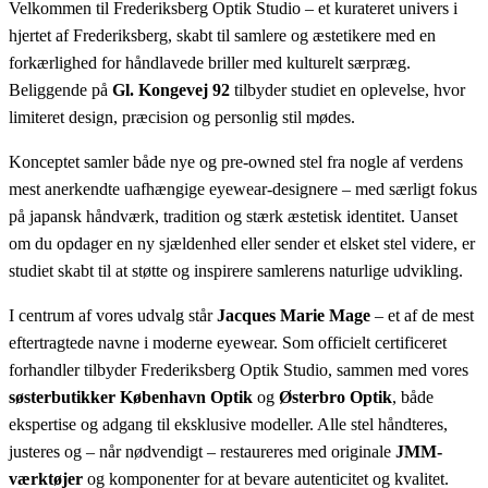
Velkommen til Frederiksberg Optik Studio – et kurateret univers i
hjertet af Frederiksberg, skabt til samlere og æstetikere med en
forkærlighed for håndlavede briller med kulturelt særpræg.
Beliggende på
Gl. Kongevej 92
tilbyder studiet en oplevelse, hvor
limiteret design, præcision og personlig stil mødes.
Konceptet samler både nye og pre-owned stel fra nogle af verdens
mest anerkendte uafhængige eyewear-designere – med særligt fokus
på japansk håndværk, tradition og stærk æstetisk identitet. Uanset
om du opdager en ny sjældenhed eller sender et elsket stel videre, er
studiet skabt til at støtte og inspirere samlerens naturlige udvikling.
I centrum af vores udvalg står
Jacques Marie Mage
– et af de mest
eftertragtede navne i moderne eyewear. Som officielt certificeret
forhandler tilbyder Frederiksberg Optik Studio, sammen med vores
søsterbutikker København Optik
og
Østerbro Optik
, både
ekspertise og adgang til eksklusive modeller. Alle stel håndteres,
justeres og – når nødvendigt – restaureres med originale
JMM-
værktøjer
og komponenter for at bevare autenticitet og kvalitet.